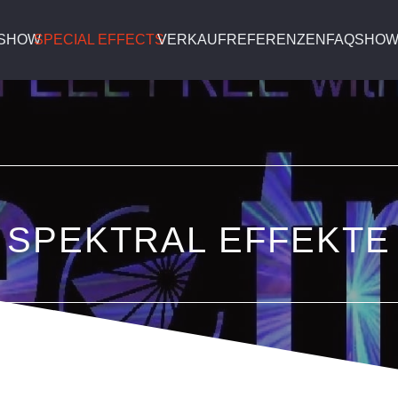
SHOW
SPECIAL EFFECTS
VERKAUF
REFERENZEN
FAQ
SHOW
SPEKTRAL EFFEKTE